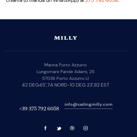
chiama (o manda un WhatsApp) al
375 792 6058
.
Marina Porto Azzurro
Lungomare Paride Adami, 25
57036 Porto Azzurro LI
42 DEG45′,74 NORD-10 DEG 23′,82 EST
info@sailingmilly.com
+39 375 792 6058